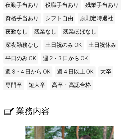
夜勤手当あり
役職手当あり
残業手当あり
資格手当あり
シフト自由
原則定時退社
夜勤なし
残業なし
残業ほぼなし
深夜勤務なし
土日祝のみ OK
土日祝休み
平日のみ OK
週 2・3 日から OK
週 3・4 日から OK
週 4 日以上 OK
大卒
専門卒
短大卒
高卒・高認合格
業務内容