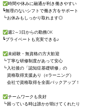
✅
時間や休みに融通が利き働きやすい
┗無理のないシフトで働き方をサポート
┗お休みもしっかり取れます◎
✅
週2～3日からの勤務OK
┗プライベートも充実できる
♪
✅
未経験・無資格の方大歓迎
┗丁寧な研修制度があって安心
┗入社後の「認知症基礎研修」の
資格取得支援あり（eラーニング）
会社で資格取得を全面バックアップ！
✅
チームワークも良好
┗困っている時は誰かが助けてくれたり