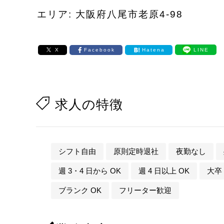
エリア: 大阪府八尾市老原4-98
X
Facebook
Hatena
LINE
求人の特徴
シフト自由
原則定時退社
夜勤なし
週 3・4 日から OK
週 4 日以上 OK
大卒
ブランク OK
フリーター歓迎