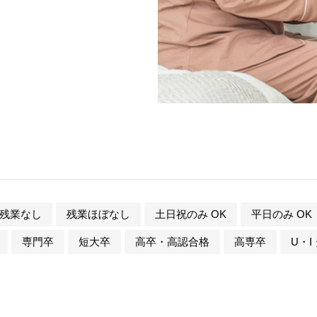
残業なし
残業ほぼなし
土日祝のみ OK
平日のみ OK
専門卒
短大卒
高卒・高認合格
高専卒
U・I