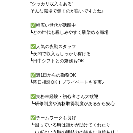
”シッカリ収入もある”
そんな職場で働くのが良いですよね
♪
✅
幅広い世代が活躍中
┗どの世代も親しみやすく馴染める職場
✅
人気の夜勤スタッフ
┗夜間で収入もしっかり稼げる
┗日中シフトとの兼務もOK
✅
週1日からの勤務OK
┗曜日相談OK！プライベートも充実
♪
✅
実務未経験・初心者さん大歓迎
┗研修制度や資格取得制度があるから安心
✅
チームワークも良好
┗困っている時は誰かが助けてくれたり
いざという時の団結力の強さに自信あり！